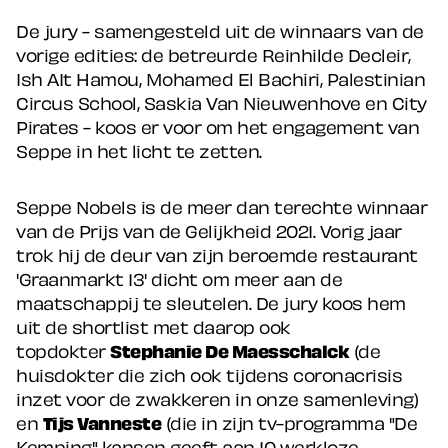
De jury - samengesteld uit de winnaars van de
vorige edities: de betreurde Reinhilde Decleir,
Ish AIt Hamou, Mohamed El Bachiri, Palestinian
Circus School, Saskia Van Nieuwenhove en City
Pirates - koos er voor om het engagement van
Seppe in het licht te zetten.
Seppe Nobels is de meer dan terechte winnaar
van de Prijs van de Gelijkheid 2021. Vorig jaar
trok hij de deur van zijn beroemde restaurant
'Graanmarkt 13' dicht om meer aan de
maatschappij te sleutelen. De jury koos hem
uit de shortlist met daarop ook
topdokter
Stephanie De Maesschalck
(de
huisdokter die zich ook tijdens coronacrisis
inzet voor de zwakkeren in onze samenleving)
en
Tijs Vanneste
(die in zijn tv-programma "De
Kemping" kansen geeft aan 10 werkloze