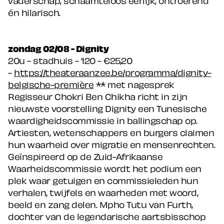
én hilarisch.
zondag 02/08 - Dignity
20u - stadhuis - '120 - €25,20
-
https://theateraanzee.be/programma/dignity-
belgische-premi
ère
** met nagesprek
Regisseur Chokri Ben Chikha richt in zijn
nieuwste voorstelling Dignity een Tunesische
waardigheidscommissie in ballingschap op.
Artiesten, wetenschappers en burgers claimen
hun waarheid over migratie en mensenrechten.
Geïnspireerd op de Zuid-Afrikaanse
Waarheidscommissie wordt het podium een
plek waar getuigen en commissieleden hun
verhalen, twijfels en waarheden met woord,
beeld en zang delen. Mpho Tutu van Furth,
dochter van de legendarische aartsbisschop