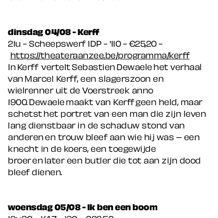
dinsdag 04/08 - Kerff
21u - Scheepswerf IDP - '110 - €25,20 -
https://theateraanzee.be/programma/kerff
In Kerff vertelt Sebastien Dewaele het verhaal
van Marcel Kerff, een slagerszoon en
wielrenner uit de Voerstreek anno
1900. Dewaele maakt van Kerff geen held, maar
schetst het portret van een man die zijn leven
lang dienstbaar in de schaduw stond van
anderen en trouw bleef aan wie hij was – een
knecht in de koers, een toegewijde
broer en later een butler die tot aan zijn dood
bleef dienen.
woensdag 05/08 - Ik ben een boom
19u30 - KAZ - '60 - €22,50