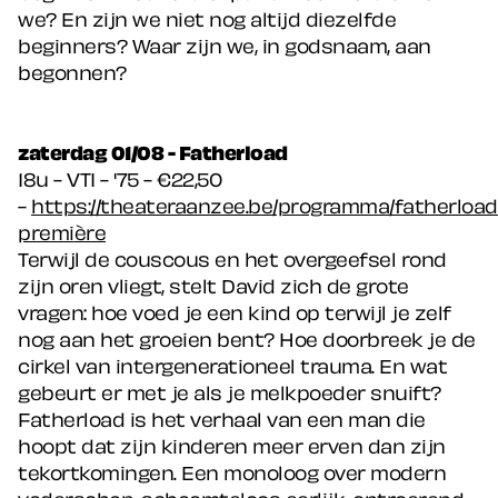
we? En zijn we niet nog altijd diezelfde
beginners? Waar zijn we, in godsnaam, aan
begonnen?
zaterdag 01/08 - Fatherload
18u - VTI - '75 - €22,50
-
https://theateraanzee.be/programma/fatherload
premi
ère
Terwijl de couscous en het overgeefsel rond
zijn oren vliegt, stelt David zich de grote
vragen: hoe voed je een kind op terwijl je zelf
nog aan het groeien bent? Hoe doorbreek je de
cirkel van intergenerationeel trauma. En wat
gebeurt er met je als je melkpoeder snuift?
Fatherload is het verhaal van een man die
hoopt dat zijn kinderen meer erven dan zijn
tekortkomingen. Een monoloog over modern
vaderschap, schaamteloos eerlijk, ontroerend