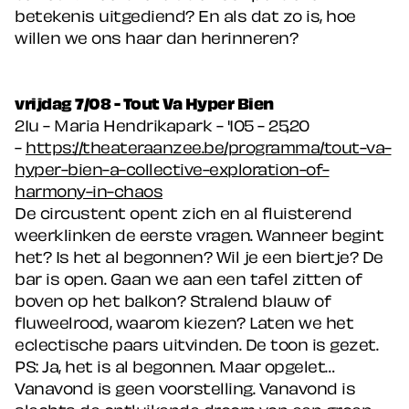
betekenis uitgediend? En als dat zo is, hoe
willen we ons haar dan herinneren?
vrijdag 7/08 - Tout Va Hyper Bien
21u - Maria Hendrikapark - '105 - 25,20
-
https://theateraanzee.be/programma/tout-va-
hyper-bien-a-collective-exploration-of-
harmony-in-chaos
De circustent opent zich en al fluisterend
weerklinken de eerste vragen. Wanneer begint
het? Is het al begonnen? Wil je een biertje? De
bar is open. Gaan we aan een tafel zitten of
boven op het balkon? Stralend blauw of
fluweelrood, waarom kiezen? Laten we het
eclectische paars uitvinden. De toon is gezet.
PS: Ja, het is al begonnen. Maar opgelet…
Vanavond is geen voorstelling. Vanavond is
slechts de ontluikende droom van een groep