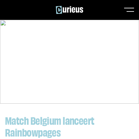
Match Belgium lanceert
Rainbowpages