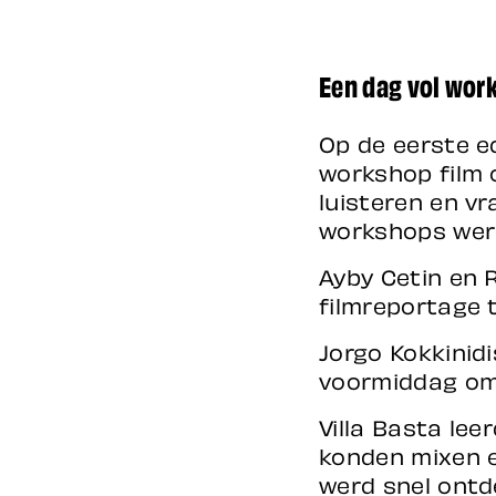
Een dag vol work
Op de eerste e
workshop film o
luisteren en v
workshops werd
Ayby Cetin en 
filmreportage 
Jorgo Kokkinid
voormiddag om 
Villa Basta le
konden mixen e
werd snel ontd