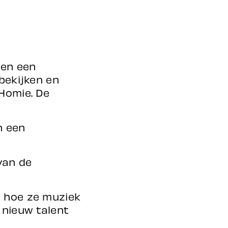
ren een
 bekijken en
 Homie. De
n een
van de
n hoe ze muziek
 nieuw talent