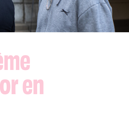
rème
oor en