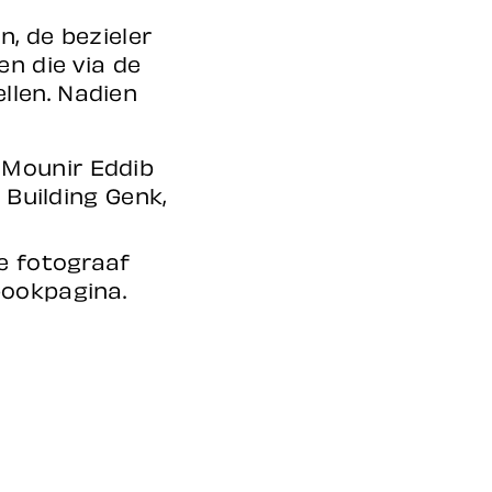
, de bezieler
en die via de
llen. Nadien
 Mounir Eddib
 Building Genk,
se fotograaf
bookpagina.