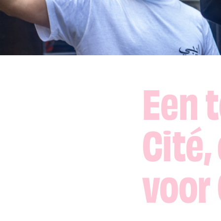
Een 
Cité,
voor