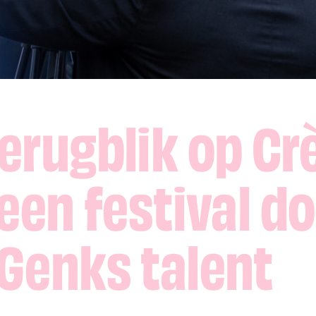
terugblik op C
 een festival d
 Genks talent