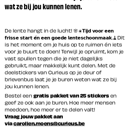
wat ze bij jou kunnen lenen.
De lente hangt in de lucht! 🌸☀️𝗧𝗶𝗷𝗱 𝘃𝗼𝗼𝗿 𝗲𝗲𝗻
𝗳𝗿𝗶𝘀𝘀𝗲 𝘀𝘁𝗮𝗿𝘁 𝗲́𝗻 𝗲𝗲𝗻 𝗴𝗼𝗲𝗱𝗲 𝗹𝗲𝗻𝘁𝗲𝘀𝗰𝗵𝗼𝗼𝗻𝗺𝗮𝗮𝗸.🧹Dit
is het moment om je huis op te ruimen én iets
voor je buurt te doen! Terwijl je opruimt, kom je
vast spullen tegen die je niet dagelijks
gebruikt, maar makkelijk kunt delen. Met de
deelstickers van Curieus op je deur of
brievenbus laat je je buren weten wat ze bij
jou kunnen lenen.
Bestel een
gratis
pakket van 25 stickers
en
geef ze ook aan je buren. Hoe meer mensen
meedoen, hoe meer er te delen valt!
Vraag jouw pakket aan
via
carolien.moens@curieus.be