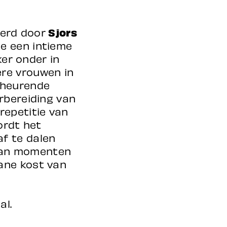
eerd door
Sjors
ie een intieme
ker onder in
re vrouwen in
cheurende
rbereiding van
repetitie van
ordt het
f te dalen
n van momenten
ane kost van
al.