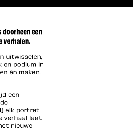
es doorheen een
e verhalen.
 uitwisselen,
k en podium in
pen én maken.
ijd een
nde
j elk portret
 verhaal laat
 met nieuwe