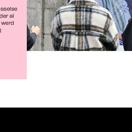
usselse
der al
 werd
g