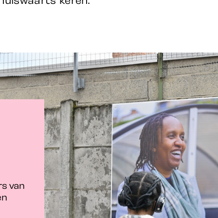
rs van
en