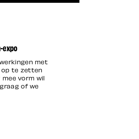
n-expo
nwerkingen met
n op te zetten
g mee vorm wil
 graag of we