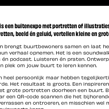
 is een buitenexpo met portretten of illustrati
etten, beeld én geluid, vertellen kleine en grot
wn brengt buurtbewoners samen en laat hen
hun verhaal opnemen. Het is een soundwal
es én podcast. Luisteren én praten. Ontwer
en plek om jouw buurt te leren kennen.
n heel persoonlijk maar hebben tegelijkert
de. Het resultaat is groots. Een inspirere
t grote portretten doorheen een buurt. Bi
aar een QR-code scannen die het bijhorende
 verrassen en ontroeren, en misschien wel
huiswaarts keren.