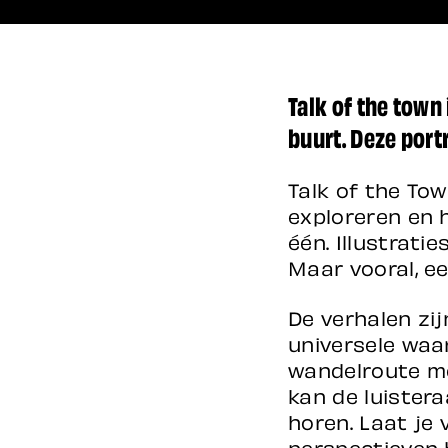
Talk of the town
buurt. Deze portr
Talk of the To
exploreren en 
één. Illustrati
Maar vooral, e
De verhalen zij
universele waar
wandelroute me
kan de luister
horen. Laat je
perspectieven 