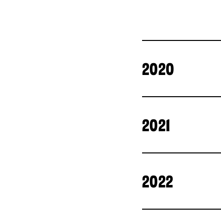
2020
Talk of the To
2021
Talk of the To
Talk of the To
2022
Dogs of Deurn