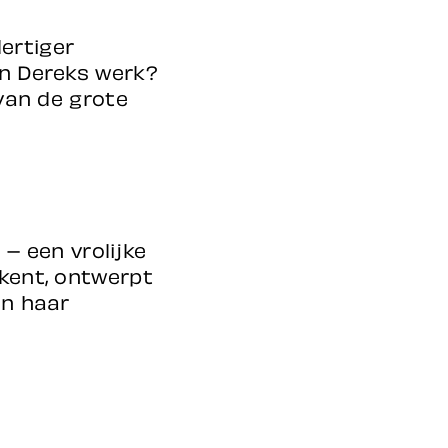
ertiger
in Dereks werk?
 van de grote
 – een vrolijke
ekent, ontwerpt
in haar