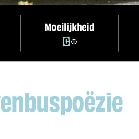
Moeilijkheid
venbuspoëzie