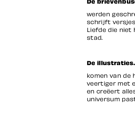
De brievenbu
werden geschr
schrijft versje
Liefde die niet
stad.
De illustratie
komen van de 
veertiger met e
en creëert alle
universum pas