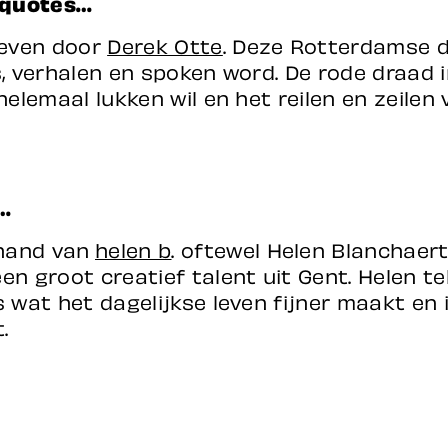
squotes…
even door
Derek Otte
. Deze Rotterdamse d
s, verhalen en spoken word. De rode draad 
 helemaal lukken wil en het reilen en zeilen
s…
hand van
helen b
. oftewel Helen Blanchaert
en groot creatief talent uit Gent. Helen t
s wat het dagelijkse leven fijner maakt en 
t.